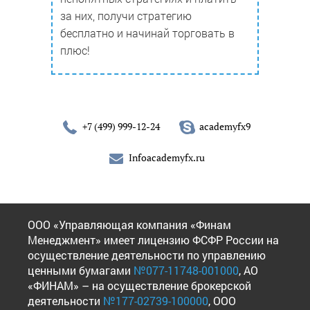
за них, получи стратегию
бесплатно и начинай торговать в
плюс!
+7 (499) 999-12-24
academyfx9
Infoacademyfx.ru
ООО «Управляющая компания «Финам
Менеджмент» имеет лицензию ФСФР России на
осуществление деятельности по управлению
ценными бумагами
№077-11748-001000
, АО
«ФИНАМ» – на осуществление брокерской
деятельности
№177-02739-100000
, ООО