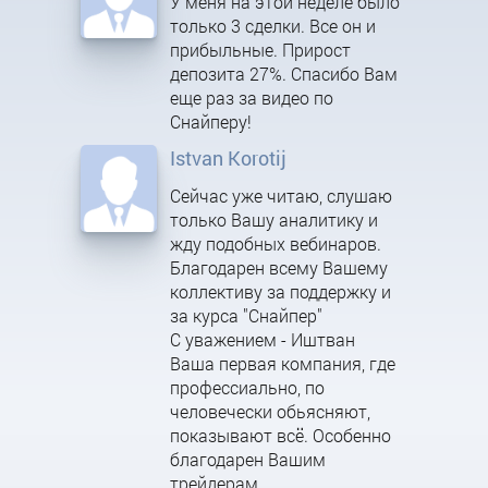
У меня на этой неделе было
только 3 сделки. Все он и
прибыльные. Прирост
депозита 27%. Спасибо Вам
еще раз за видео по
Снайперу!
Istvan Korotij
Сейчас уже читаю, слушаю
только Вашу аналитику и
жду подобных вебинаров.
Благодарен всему Вашему
коллективу за поддержку и
за курса "Снайпер"
С уважением - Иштван
Ваша первая компания, где
профессиально, по
человечески обьясняют,
показывают всё. Особенно
благодарен Вашим
трейдерам