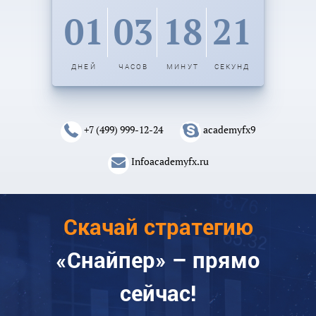
01
03
18
20
ДНЕЙ
ЧАСОВ
МИНУТ
СЕКУНД
+7 (499) 999-12-24
academyfx9
Infoacademyfx.ru
Скачай стратегию
«Снайпер» – прямо
сейчас!