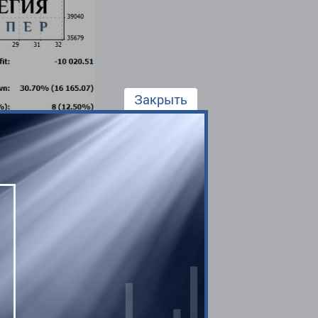
Закрыть
й совершал одни и те же
 нарушал правила
о, но большая часть