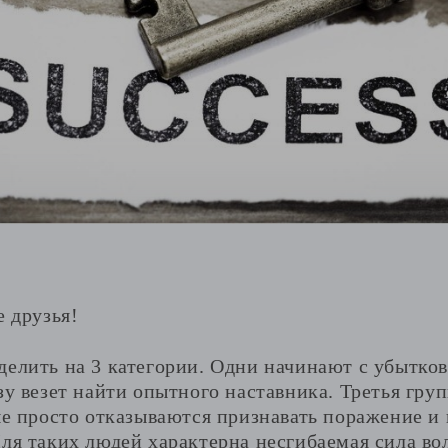
е друзья!
делить на 3 категории. Одни начинают с убытко
зу везет найти опытного наставника. Третья гру
ые просто отказываются признавать поражение и 
ля таких людей характерна несгибаемая сила во