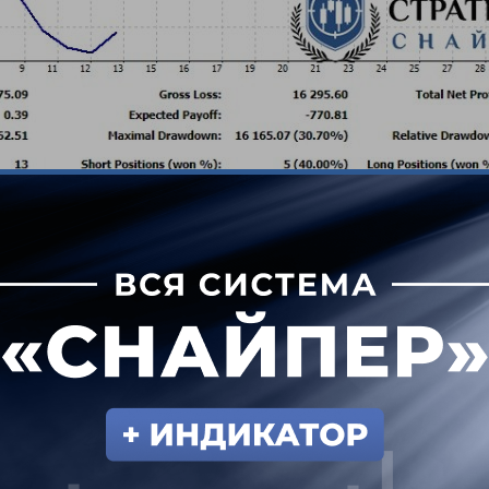
Отчет о торговле Алексея
что, несмотря на опыт работы на рынке, Алексе
граться, входил по неподтвержденным сигналам,
 – все это классические ошибки новичков.
тализацию сделок, то видим, что их было немног