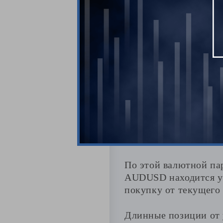
ЛУД построен по вче
диапазоне 108,75-108
разворота в указанно
Если формируется W-
будет открывать длин
Учитывая, что профи
зафиксировать только
безубыток и ждать ра
AUDUSD: жде
По этой валютной па
AUDUSD находится у г
покупку от текущего 
Длинные позиции от 