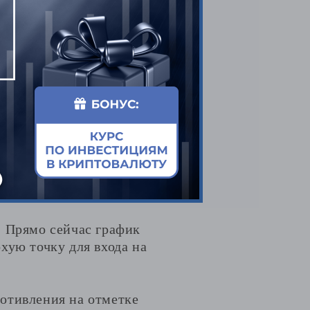
ну поддержки в
чается в поиске точки
репится над РУЗ, можно
 уровне 109,04.
етке можете
но будет перевести в
пективе
. Прямо сейчас график
хую точку для входа на
отивления на отметке