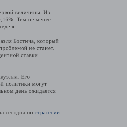
ервой величины. Из
0,16%. Тем не менее
неделе.
аэля Бостича, который
проблемой не станет.
центной ставки
ауэлла. Его
ой политики могут
альном день ожидается
на сегодня по
стратегии