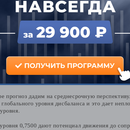
рашнему движению графика и дает неплохую зо
,94. Рекомендация по торговле на сегодня заклю
м диапазоне.
образная разворотная конструкция и график зак
ные позиции. Тейк-профит стоит расположить на
т в пунктах получается небольшим, на этой отм
 половину прибыли. Остаток в таком случае нуж
звития событий.
м рост в среднесрочной перс
ре прогноз дадим на среднесрочную перспективу
лобального уровня дисбаланса и это дает непло
уровня.
уровня 0,7500 дают потенциал движения до сопр