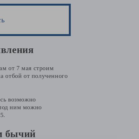
сь
ивления
ам от 7 мая строим
на отбой от полученного
есь возможно
 под ним можно
5.
м бычий