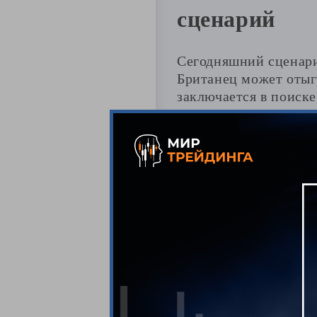
сценарий
Сегодняшний сценари
Британец может отыгр
заключается в поиске
1,3520.
Фиксировать прибыль
обещает быть неплохо
обратите повышенное
На отбое от сопротив
прием рекомендую исп
По USDJPY п