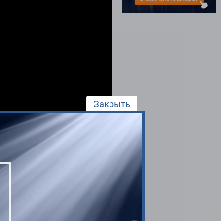
Закрыть
Автор:
Александр Борских