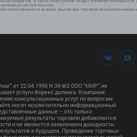
нных продуктов. В число таких рисков входят снижение ликвидности, р
с-мажорные обстоятельства.
сём ответственности за ваши убытки при торговле по аналитическим
маг" от 22.04.1996 N 39-ФЗ ООО “МИР” не
ывает услуги Форекс дилинга. Компания
ению консультационных услуг по вопросам
сайте носят исключительно информационный
редставленные данные – это только
ликуемые результаты торговли добавляются
сти и не являются заявлением доходности.
езультатов в будущем. Проведение торговых
и финансовыми инструментами имеет высокий