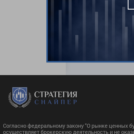
Комментари
Прежде, чем вы приступите к т
инвестиционными продуктами и
финансовых колебаний вы може
Каждому клиенту необходимо 
курсов и стоимость инвестицио
высокая волатильность и фор
Напоминаем вам, что мы не не
информационные услуги.
Согласно федеральному закону "О рынке ценных бу
осуществляет брокерскую деятельность и не оказ