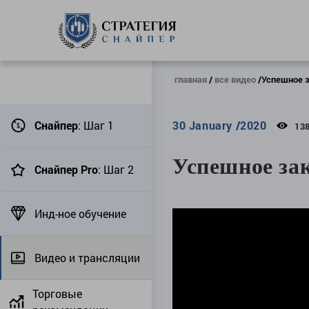
главная
все видео
Успешное з
Снайпер
: Шаг 1
30 January /2020
13
Успешное за
Снайпер Pro
: Шаг 2
Инд-ное обучение
Видео и трансляции
Торговые