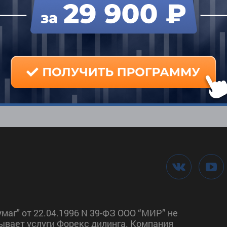
и
орговле на финансовых рынках, вы должны учесть, что торговля валю
меет рыночный характер и всегда сопряжена со значительной степен
те не только значительно приумножить свой капитал, но и полностью
всегда помнить про особые риски и факторы, оказывающие влияние н
нных продуктов. В число таких рисков входят снижение ликвидности, р
с-мажорные обстоятельства.
сём ответственности за ваши убытки при торговле по аналитическим
маг" от 22.04.1996 N 39-ФЗ ООО “МИР” не
ывает услуги Форекс дилинга. Компания