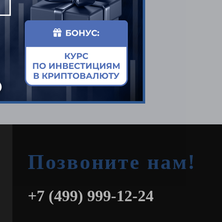
той, акциями и другими
ью риска. В результате различных
 потерять его.
а динамику изменения валютных
езкие изменения (скачки) цен,
 материалам, мы оказываем только
Позвоните нам!
+7 (499) 999-12-24