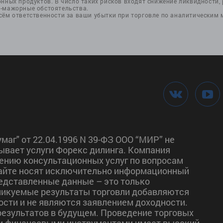
нных продуктов. В число таких рисков входят снижение ликвидности, р
с-мажорные обстоятельства.
сём ответственности за ваши убытки при торговле по аналитическим
маг" от 22.04.1996 N 39-ФЗ ООО “МИР” не
ывает услуги Форекс дилинга. Компания
ению консультационных услуг по вопросам
сайте носят исключительно информационный
редставленные данные – это только
ликуемые результаты торговли добавляются
сти и не являются заявлением доходности.
езультатов в будущем. Проведение торговых
и финансовыми инструментами имеет высокий