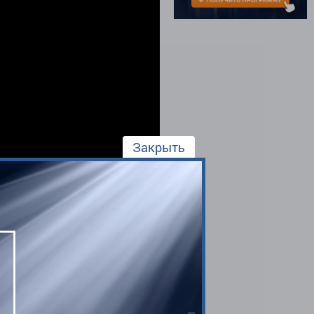
Закрыть
Автор:
Александр Борских