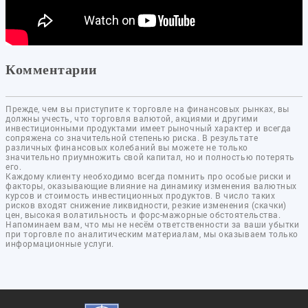
Комментарии
Прежде, чем вы приступите к торговле на финансовых рынках, вы
должны учесть, что торговля валютой, акциями и другими
инвестиционными продуктами имеет рыночный характер и всегда
сопряжена со значительной степенью риска. В результате
различных финансовых колебаний вы можете не только
значительно приумножить свой капитал, но и полностью потерять
его.
Каждому клиенту необходимо всегда помнить про особые риски и
факторы, оказывающие влияние на динамику изменения валютных
курсов и стоимость инвестиционных продуктов. В число таких
рисков входят снижение ликвидности, резкие изменения (скачки)
цен, высокая волатильность и форс-мажорные обстоятельства.
Напоминаем вам, что мы не несём ответственности за ваши убытки
при торговле по аналитическим материалам, мы оказываем только
информационные услуги.