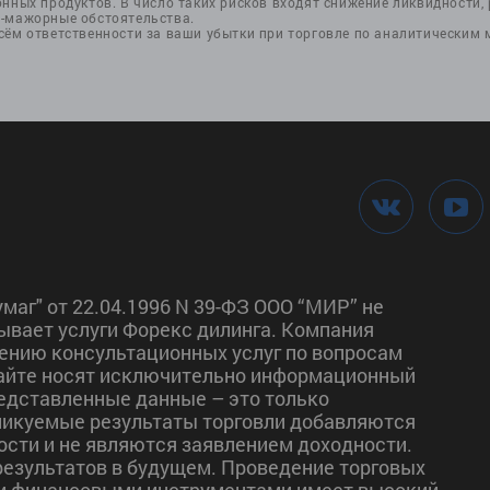
нных продуктов. В число таких рисков входят снижение ликвидности, р
с-мажорные обстоятельства.
сём ответственности за ваши убытки при торговле по аналитическим
маг" от 22.04.1996 N 39-ФЗ ООО “МИР” не
ывает услуги Форекс дилинга. Компания
ению консультационных услуг по вопросам
сайте носят исключительно информационный
редставленные данные – это только
ликуемые результаты торговли добавляются
сти и не являются заявлением доходности.
езультатов в будущем. Проведение торговых
и финансовыми инструментами имеет высокий