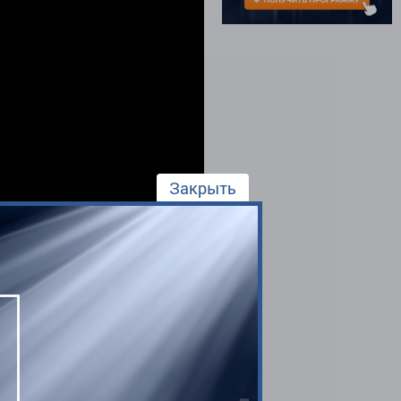
Закрыть
Автор:
Александр Борских