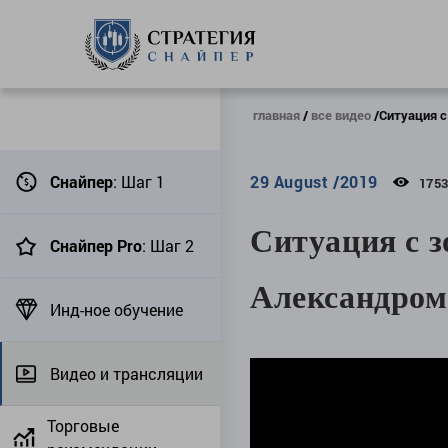
главная
все видео
Ситуация с
Снайпер
: Шаг 1
29 August /2019
175
Ситуация с з
Снайпер Pro
: Шаг 2
Александром
Инд-ное обучение
Видео и трансляции
Торговые