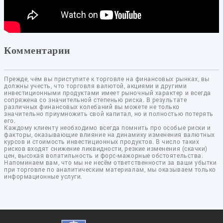
Комментарии
Прежде, чем вы приступите к торговле на финансовых рынках, вы
должны учесть, что торговля валютой, акциями и другими
инвестиционными продуктами имеет рыночный характер и всегда
сопряжена со значительной степенью риска. В результате
различных финансовых колебаний вы можете не только
значительно приумножить свой капитал, но и полностью потерять
его.
Каждому клиенту необходимо всегда помнить про особые риски и
факторы, оказывающие влияние на динамику изменения валютных
курсов и стоимость инвестиционных продуктов. В число таких
рисков входят снижение ликвидности, резкие изменения (скачки)
цен, высокая волатильность и форс-мажорные обстоятельства.
Напоминаем вам, что мы не несём ответственности за ваши убытки
при торговле по аналитическим материалам, мы оказываем только
информационные услуги.