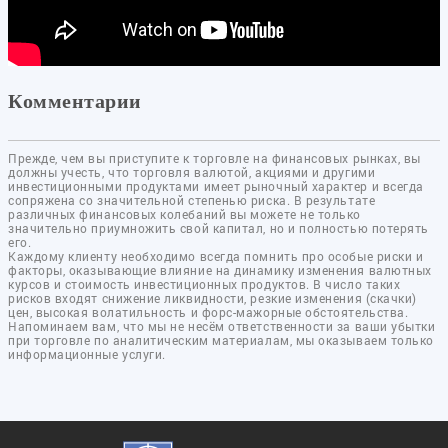
Комментарии
Прежде, чем вы приступите к торговле на финансовых рынках, вы
должны учесть, что торговля валютой, акциями и другими
инвестиционными продуктами имеет рыночный характер и всегда
сопряжена со значительной степенью риска. В результате
различных финансовых колебаний вы можете не только
значительно приумножить свой капитал, но и полностью потерять
его.
Каждому клиенту необходимо всегда помнить про особые риски и
факторы, оказывающие влияние на динамику изменения валютных
курсов и стоимость инвестиционных продуктов. В число таких
рисков входят снижение ликвидности, резкие изменения (скачки)
цен, высокая волатильность и форс-мажорные обстоятельства.
Напоминаем вам, что мы не несём ответственности за ваши убытки
при торговле по аналитическим материалам, мы оказываем только
информационные услуги.