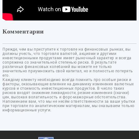
Комментарии
Прежде, чем вы приступите к торговле на финансовых рынках, вы
должны учесть, что торговля валютой, акциями и другими
инвестиционными продуктами имеет рыночный характер и всегда
сопряжена со значительной степенью риска. В результате
различных финансовых колебаний вы можете не только
значительно приумножить свой капитал, но и полностью потерять
его.
Каждому клиенту необходимо всегда помнить про особые риски и
факторы, оказывающие влияние на динамику изменения валютных
курсов и стоимость инвестиционных продуктов. В число таких
рисков входят снижение ликвидности, резкие изменения (скачки)
цен, высокая волатильность и форс-мажорные обстоятельства.
Напоминаем вам, что мы не несём ответственности за ваши убытки
при торговле по аналитическим материалам, мы оказываем только
информационные услуги.