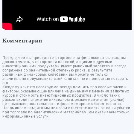
Комментарии
Прежде, чем вы приступите к торговле на финансовых рынках, вы
должны учесть, что торговля валютой, акциями и другими
инвестиционными продуктами имеет рыночный характер и всегда
сопряжена со значительной степенью риска. В результате
различных финансовых колебаний вы можете не только
значительно приумножить свой капитал, но и полностью потерять
его.
Каждому клиенту необходимо всегда помнить про особые риски и
факторы, оказывающие влияние на динамику изменения валютных
курсов и стоимость инвестиционных продуктов. В число таких
рисков входят снижение ликвидности, резкие изменения (скачки)
цен, высокая волатильность и форс-мажорные обстоятельства.
Напоминаем вам, что мы не несём ответственности за ваши убытки
при торговле по аналитическим материалам, мы оказываем только
информационные услуги.