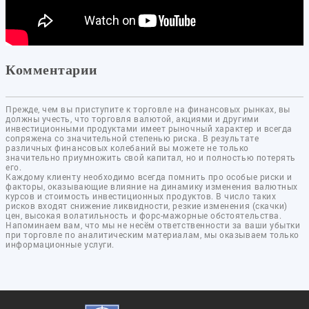
Комментарии
Прежде, чем вы приступите к торговле на финансовых рынках, вы
должны учесть, что торговля валютой, акциями и другими
инвестиционными продуктами имеет рыночный характер и всегда
сопряжена со значительной степенью риска. В результате
различных финансовых колебаний вы можете не только
значительно приумножить свой капитал, но и полностью потерять
его.
Каждому клиенту необходимо всегда помнить про особые риски и
факторы, оказывающие влияние на динамику изменения валютных
курсов и стоимость инвестиционных продуктов. В число таких
рисков входят снижение ликвидности, резкие изменения (скачки)
цен, высокая волатильность и форс-мажорные обстоятельства.
Напоминаем вам, что мы не несём ответственности за ваши убытки
при торговле по аналитическим материалам, мы оказываем только
информационные услуги.