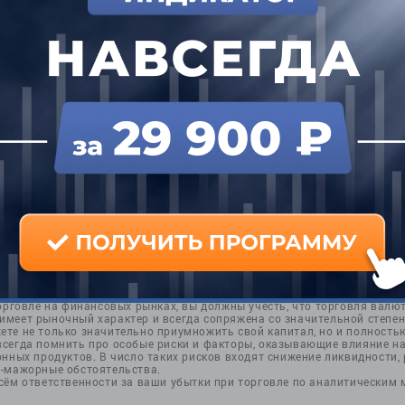
и
орговле на финансовых рынках, вы должны учесть, что торговля валю
меет рыночный характер и всегда сопряжена со значительной степен
те не только значительно приумножить свой капитал, но и полностью
всегда помнить про особые риски и факторы, оказывающие влияние н
нных продуктов. В число таких рисков входят снижение ликвидности, р
с-мажорные обстоятельства.
сём ответственности за ваши убытки при торговле по аналитическим