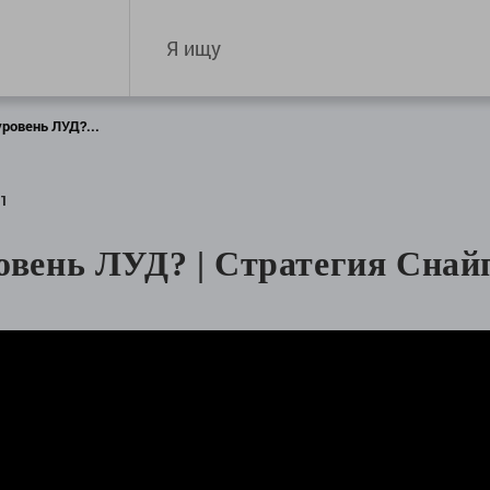
уровень ЛУД?...
01
овень ЛУД? | Стратегия Снай