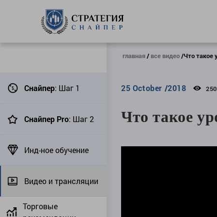
главная
все видео
Что такое 
Снайпер
: Шаг 1
25 October /2018
25
Что такое ур
Снайпер Pro
: Шаг 2
Инд-ное обучение
Видео и трансляции
Торговые