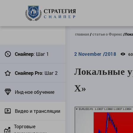
главная
статьи о Форекс
Лока
Снайпер
: Шаг 1
2 November /2018
60
Локальные у
Снайпер Pro
: Шаг 2
Х»
Инд-ное обучение
Видео и трансляции
Торговые