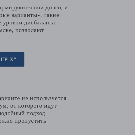
ормируются они долго, и
рые варианты», такие
е уровни дисбаланса
ылке, позволяют
ЕР Х"
арианте не используется
м, от которого идут
подобный подход
можно пропустить