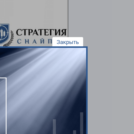
Закрыть
авцов и покупателей
разуются фигуры «М» для
чения восходящие и
Но если небольших
нта. Зеленая линия