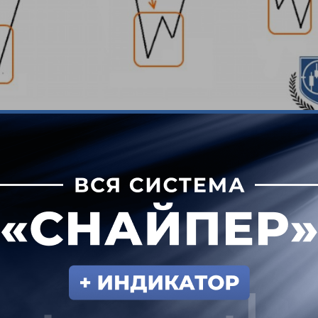
Структура паттерна ЛУД.
яет собой период консолидации, когда силы прод
енд временно останавливается. В результате об
ля нисходящего движения. Принципиального зна
не имеют, сила сигнала от этого не снижается. 
 высока вероятность продолжения тренда.
лядит на 5-ти минутном графике британского фу
ное развитие ситуации в будущем.