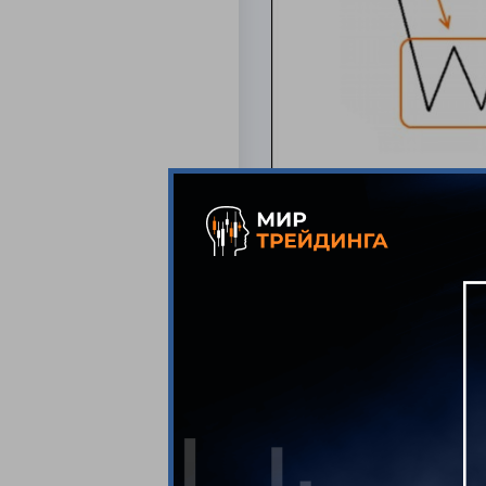
Дисбаланс представл
примерно равны и тр
восходящего и «W» д
нисходящие вершины 
вершин несколько, то
Смотрим, как это выг
указываем на возмож