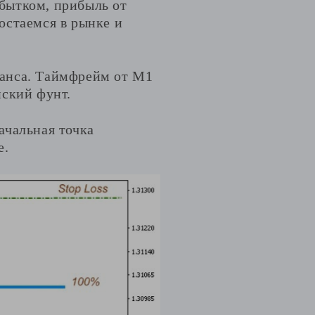
убытком, прибыль от
остаемся в рынке и
ланса. Таймфрейм от M1
нский фунт.
ачальная точка
е.