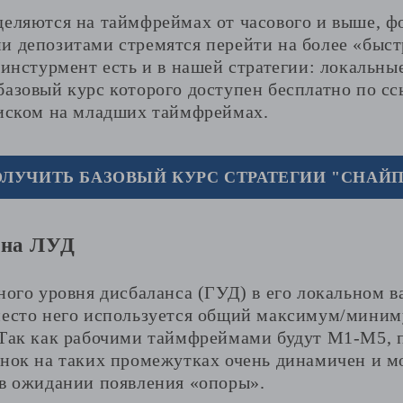
деляются на таймфреймах от часового и выше, ф
и депозитами стремятся перейти на более «быст
 инстурмент есть и в нашей стратегии: локальны
базовый курс которого доступен бесплатно по сс
риском на младших таймфреймах.
ЛУЧИТЬ БАЗОВЫЙ КУРС СТРАТЕГИИ "СНАЙП
рна ЛУД
ного уровня дисбаланса (ГУД) в его локальном в
место него используется общий максимум/миниму
 Так как рабочими таймфреймами будут М1-М5, 
ынок на таких промежутках очень динамичен и 
 в ожидании появления «опоры».