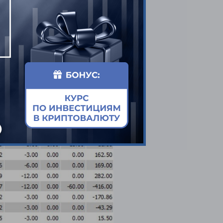
й, более того,
о хорошего из этого не
сался сперва на
 и все сделки он начал
ил управления
я точки входа до конца,