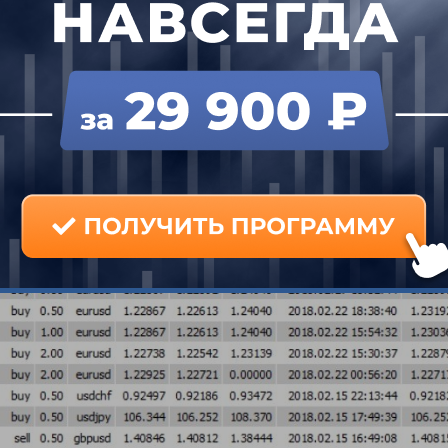
ей поддержки и сопротивления казалась очевидно
дход он пробовал использовать раньше, но ничег
Геннадий решил дать себе еще один шанс и запи
найпера, а потом и на Снайпер Х.
результаты тут же волшебным образом изменились
корее наоборот, были регулярные нарушения прав
 он входил в рынок, не дождавшись формировани
тал расти.