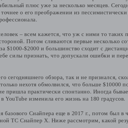
абильный плюс уже за несколько месяцев. Сегод
а точнее о его преображении из пессимистически
профессионала.
еловек – всем кажется, что уж с ними то таких 
стороной. Потом сливаются первые несколько со
за $1000-$2000 и большинство сходит с дистанци
ебе силы признать, что допускали ошибки и пер
го сегодняшнего обзора, так и не признался, ск
только нехотя обмолвился, что больше $10000 по
ие пришла практически спонтанно. Иногда бывае
в YouTube изменила его жизнь на 180 градусов.
я базового Снайпера еще в 2017 г., потом был в 
ной ТС Снайпер Х. Ниже рассмотрим, какой резу