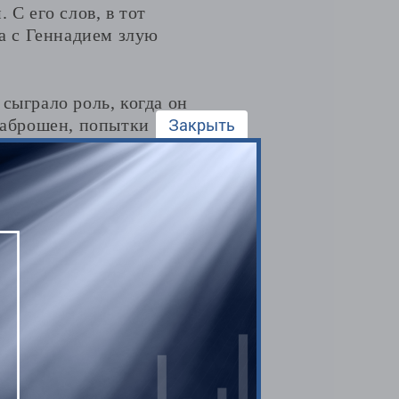
 С его слов, в тот
ла с Геннадием злую
сыграло роль, когда он
Закрыть
 заброшен, попытки
выводился остаток со
 превращения количества
едной раз копался в сети
йпер.