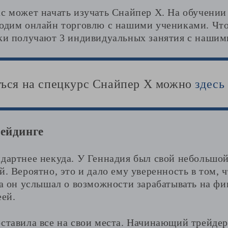
с может начать изучать Снайпер Х. На обучении
водим онлайн торговлю с нашими учениками. Чт
ики получают 3 индивидуальных занятия с нашим
ться на спецкурс Снайпер Х можно
здесь
ейдинге
дартнее некуда. У Геннадия был свой небольшой
й. Вероятно, это и дало ему уверенность в том, ч
да он услышал о возможности зарабатывать на фи
еей.
ставила все на свои места. Начинающий трейдер 