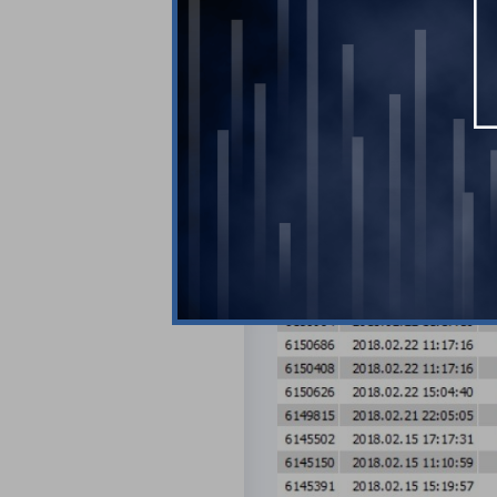
Идея работы от уровн
примерно такой же по
вышло. Тем не менее 
изучение обычного С
Нельзя сказать, что 
закрывать в плюс. С
капиталом, частенько
но в целом депозит с