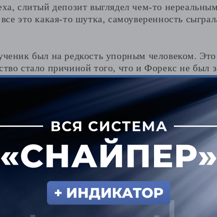
еха, слитый депозит выглядел чем-то нереальным.
 все это какая-то шутка, самоуверенность сыгра
ученик был на редкость упорным человеком. Это 
ство стало причиной того, что и Форекс не был
ись.
колько, каждая заканчивалась одинаково – или 
просадки, или счет сливался.
аступил перелом
адия, не было никакого волшебного озарения или
ейдинга. Просто в один из дней, когда он в очер
тегии, он наткнулся на краткое описание ТС Сна