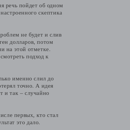
ня речь пойдет об одном
 настроенного скептика
проблем не будет и слив
тен долларов, потом
и на этой отметке.
есмотреть подход к
олько именно слил до
терял точно. А идея
т и так – случайно
числе первых, кто стал
льтат это дало.