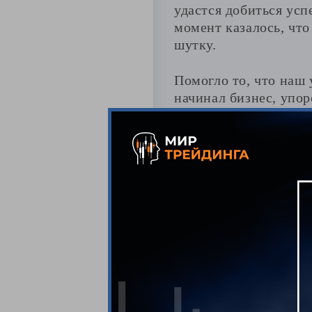
удастся добиться усп
момент казалось, что
шутку.
Помогло то, что наш 
начинал бизнес, упор
торговать продолжил
Попыток было еще нес
счета после большой 
В какой момент н
Со слов самого Генн
попыток в качество тр
в поисках новой стра