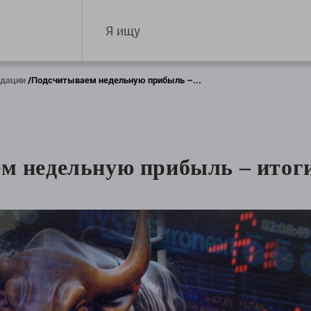
ндации
Подсчитываем недельную прибыль –...
6
м недельную прибыль – итог