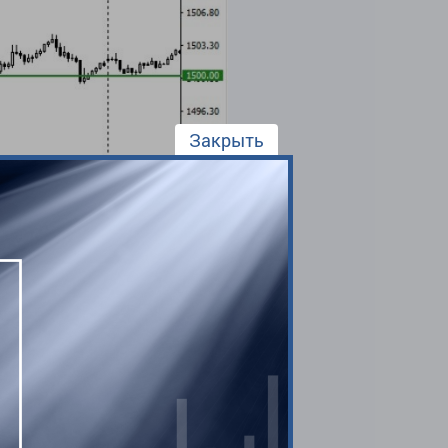
Закрыть
тные трейдеры.
ровне 25800, но не
нь достигнут, что дало