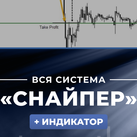
 – этот сигнал могли взять в работу только опы
разворотный паттерн при касании поддержки на у
закрепления при отскоке от него. Целевой урове
кта, рисковали в момент покупок 160 пунктами;