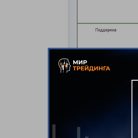
индекс Доу Джонса
Просматривается 
было нормального 
профит в 242 пун