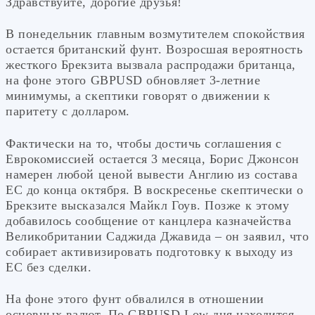
Здравствуйте, дорогие друзья!
В понедельник главным возмутителем спокойствия
остается британский фунт. Возросшая вероятность
жесткого Брекзита вызвала распродажи британца,
на фоне этого GBPUSD обновляет 3-летние
минимумы, а скептики говорят о движении к
паритету с долларом.
Фактически на то, чтобы достичь соглашения с
Еврокомиссией остается 3 месяца, Борис Джонсон
намерен любой ценой вывести Англию из состава
ЕС до конца октября. В воскресенье скептически о
Брекзите высказался Майкл Гоув. Позже к этому
добавилось сообщение от канцлера казначейства
Великобритании Саджида Джавида – он заявил, что
собирает активизировать подготовку к выходу из
ЕС без сделки.
На фоне этого фунт обвалился в отношении
основных валют. По GBPUSD Low дня находится