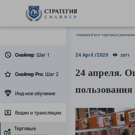
главная
все торговые рекоме
Снайпер
: Шаг 1
24 April /2020
2071
24 апреля. О
Снайпер Pro
: Шаг 2
пользовани
Инд-ное обучение
Видео и трансляции
Торговые