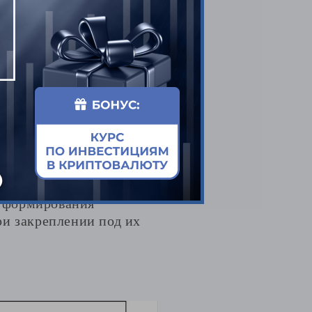
, сейчас наблюдаем
ест ее нижней границы
е формирования
ри закреплении под их