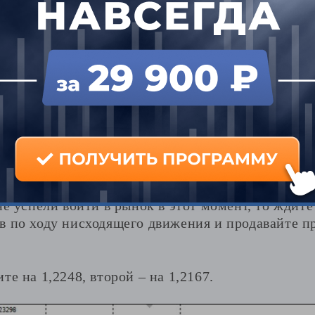
дальнейшее снижение пары GBPUSD
ы GBPUSD находится в диапазоне 1,2248-1,2375
 границе. В приоритете сделки на продажу.
локальная зона расторговки 1,2338-1,2357, рет
не успели войти в рынок в этот момент, то ждит
в по ходу нисходящего движения и продавайте п
те на 1,2248, второй – на 1,2167.