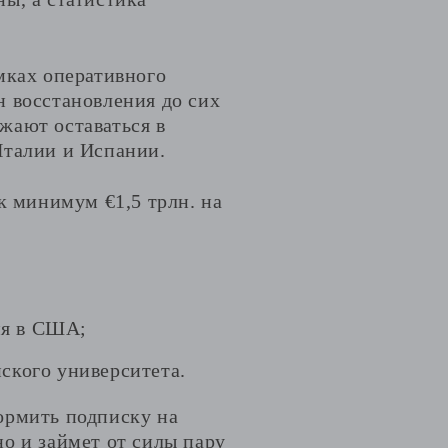
мках оперативного
н восстановления до сих
жают оставаться в
Италии и Испании.
к минимум €1,5 трлн. на
ия в США;
ского университета.
ормить подписку на
о и займет от силы пару