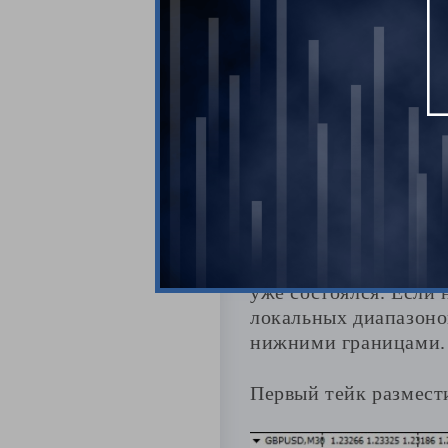
Рассчитываю на 
График валютной пар
движение к ее нижней
Ночью формировалась 
уже состоялся. Если 
локальных диапазоно
нижними границами.
Первый тейк размести