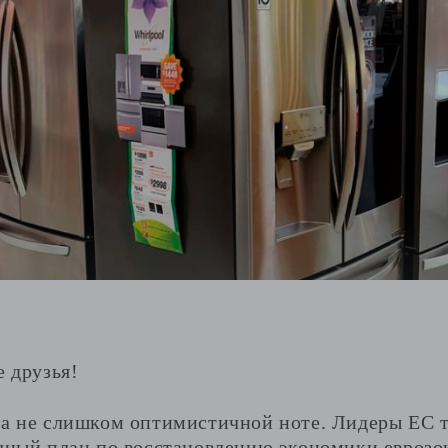
е друзья!
на не слишком оптимистичной ноте. Лидеры ЕС т
очный план по восстановлению экономики еврозон