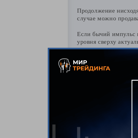
Продолжение нисходя
случае можно продава
Если бычий импульс п
уровня сверху актуал
за этими сопротивле