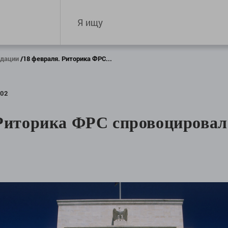
ндации
18 февраля. Риторика ФРС...
702
 Риторика ФРС спровоцировал