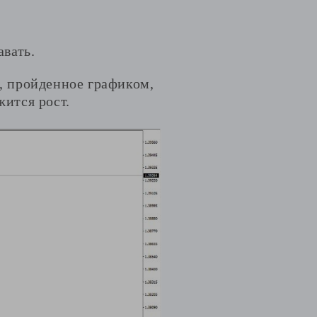
авать.
е, пройденное графиком,
жится рост.