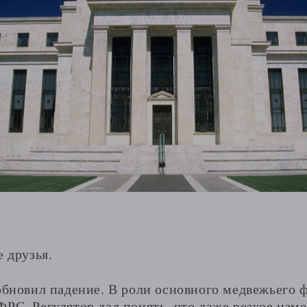
е друзья.
обновил падение. В роли основного медвежьего 
ФРС. Регулятор дал понять, что даже резкое изм