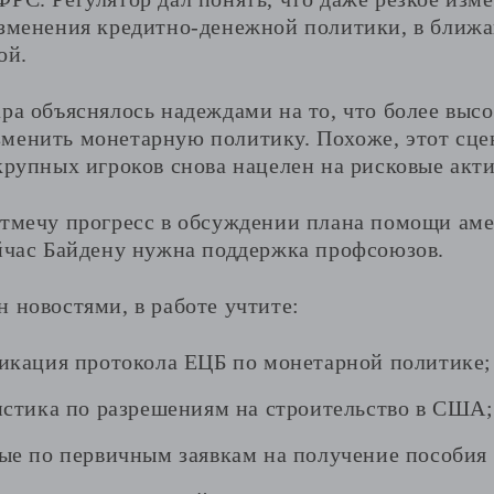
изменения кредитно-денежной политики, в ближ
ой.
ара объяснялось надеждами на то, что более выс
менить монетарную политику. Похоже, этот сце
крупных игроков снова нацелен на рисковые акт
отмечу прогресс в обсуждении плана помощи ам
ейчас Байдену нужна поддержка профсоюзов.
 новостями, в работе учтите:
икация протокола ЕЦБ по монетарной политике;
истика по разрешениям на строительство в США;
ые по первичным заявкам на получение пособия