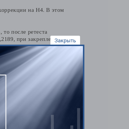
оррекции на Н4. В этом
 то после ретеста
,2189, при закреплении
Закрыть
ения.