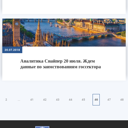
20.07.2018
Аналитика Снайпер 20 июля. Ждем
данные по заимствованиям госсектора
Великобритании
2
...
41
42
43
44
45
46
47
48