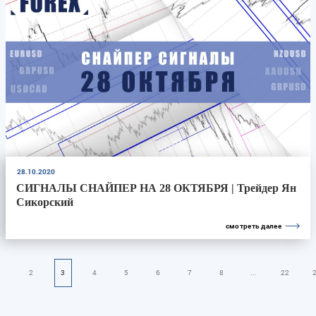
28.10.2020
СИГНАЛЫ СНАЙПЕР НА 28 ОКТЯБРЯ | Трейдер Ян
Сикорский
смотреть далее
1
2
3
4
5
6
7
8
...
22