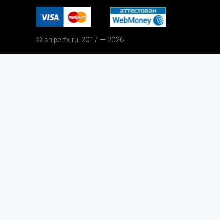
© sniperfx.ru, 2017 — 2026