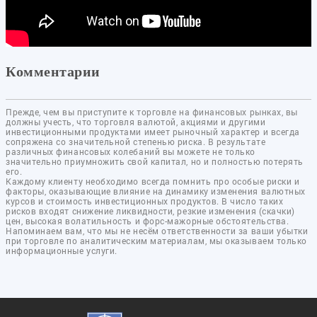
Комментарии
Прежде, чем вы приступите к торговле на финансовых рынках, вы
должны учесть, что торговля валютой, акциями и другими
инвестиционными продуктами имеет рыночный характер и всегда
сопряжена со значительной степенью риска. В результате
различных финансовых колебаний вы можете не только
значительно приумножить свой капитал, но и полностью потерять
его.
Каждому клиенту необходимо всегда помнить про особые риски и
факторы, оказывающие влияние на динамику изменения валютных
курсов и стоимость инвестиционных продуктов. В число таких
рисков входят снижение ликвидности, резкие изменения (скачки)
цен, высокая волатильность и форс-мажорные обстоятельства.
Напоминаем вам, что мы не несём ответственности за ваши убытки
при торговле по аналитическим материалам, мы оказываем только
информационные услуги.